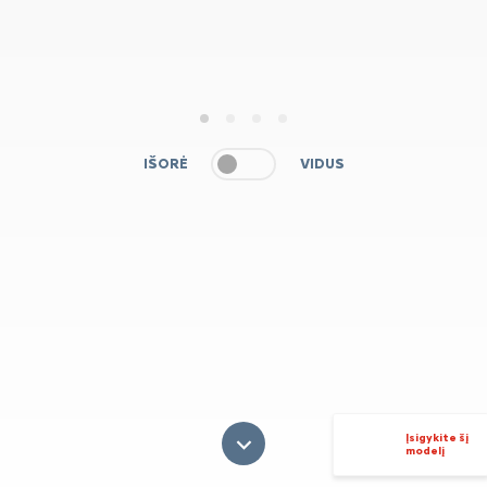
1
2
3
4
IŠORĖ
VIDUS
Įsigykite šį
modelį