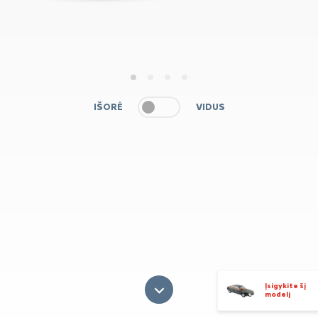
1
2
3
4
IŠORĖ
VIDUS
Įsigykite šį
modelį