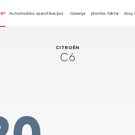
60°
Automobilio specifikacijos
Galerija
Įdomūs faktai
Jūsų 
Citroën C6
2005
CITROËN
C6
20