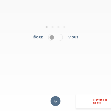
1
2
3
4
IŠORĖ
VIDUS
Įsigykite šį
modelį