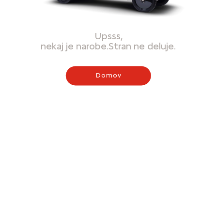
Upsss,
nekaj je narobe.Stran ne deluje.
Domov