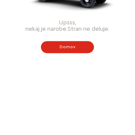
Upsss,
nekaj je narobe.Stran ne deluje.
Domov