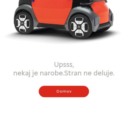
Upsss,
nekaj je narobe.Stran ne deluje.
Domov