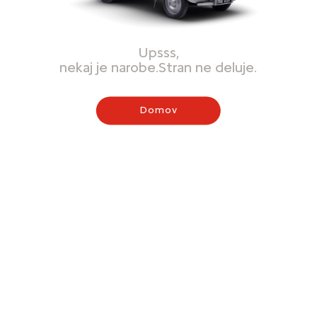
Upsss,
nekaj je narobe.Stran ne deluje.
Domov