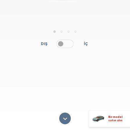
1
2
3
4
DIŞ
İÇ
Bir model
satın alın