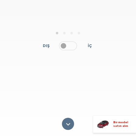
1
2
3
4
DIŞ
İÇ
Bir model
satın alın