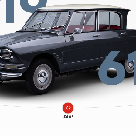
19
6
360°