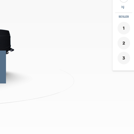
İÇ
YAKINLAŞTIR
SESLER
+
-
1