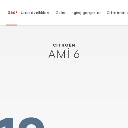
360°
Ürün özellikleri
Galeri
İlginç gerçekler
Citroën'ini
Citroën Ami 6
1961
CITROËN
AMI 6