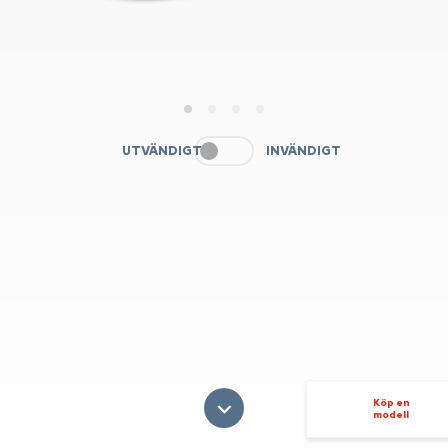
1
2
3
4
UTVÄNDIGT
INVÄNDIGT
Köp en
modell