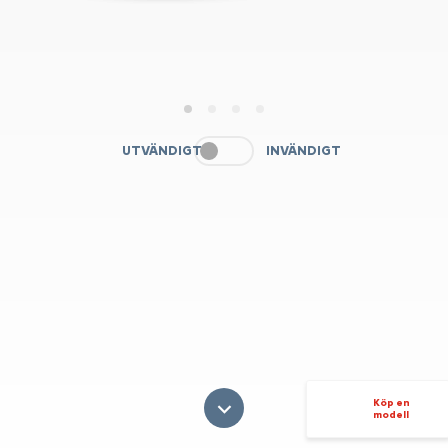
1
2
3
4
UTVÄNDIGT
INVÄNDIGT
Köp en
modell