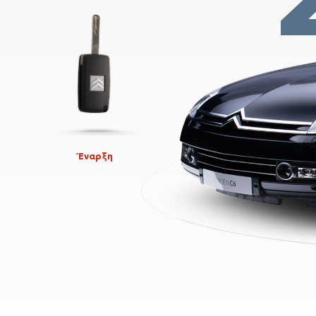
Έναρξη