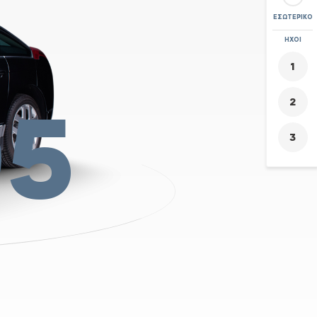
ΕΣΩΤΕΡΙΚΌ
ΖΟΥΜ
ΉΧΟΙ
+
-
05