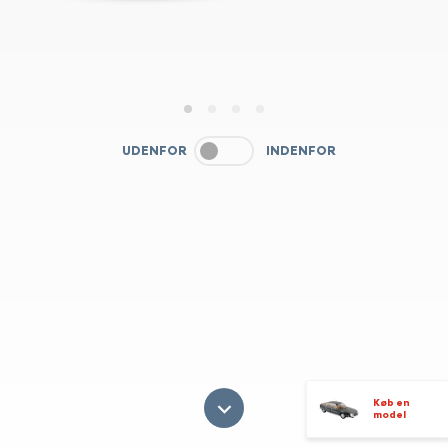
1
2
3
4
UDENFOR
INDENFOR
Køb en
model