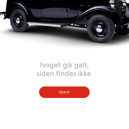
Noget gik galt,
siden findes ikke.
Hjem