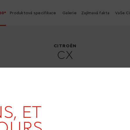
60°
Produktová specifikace
Galerie
Zajímavá fakta
Vaše C
Citroën CX
1974
CITROËN
CX
S, ET
OURS