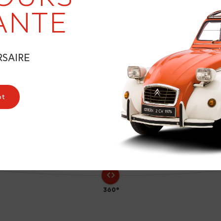
19
ANTE
RSAIRE
ot
360°