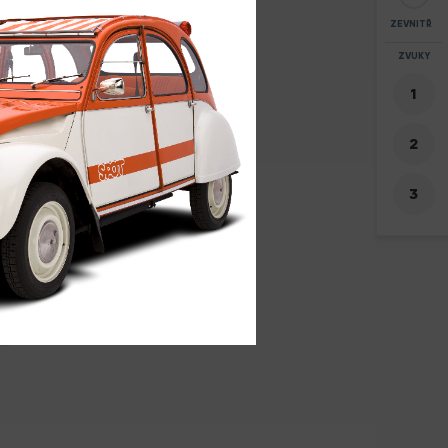
ZEVNITŘ
ZOOM
ZVUKY
+
-
74