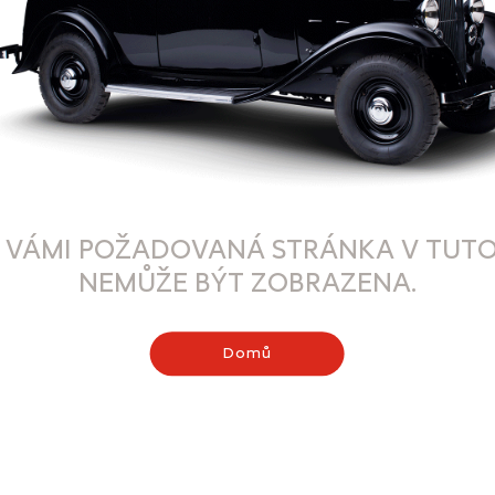
 VÁMI POŽADOVANÁ STRÁNKA V TUTO
NEMŮŽE BÝT ZOBRAZENA.
Domů