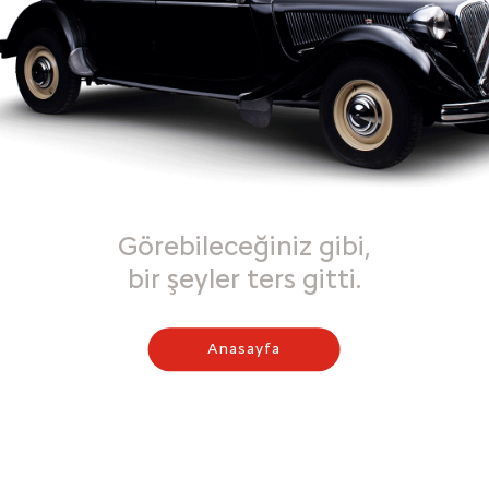
Görebileceğiniz gibi,
bir şeyler ters gitti.
Anasayfa