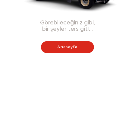
Görebileceğiniz gibi,
bir şeyler ters gitti.
Anasayfa