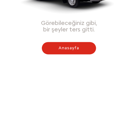
Görebileceğiniz gibi,
bir şeyler ters gitti.
Anasayfa