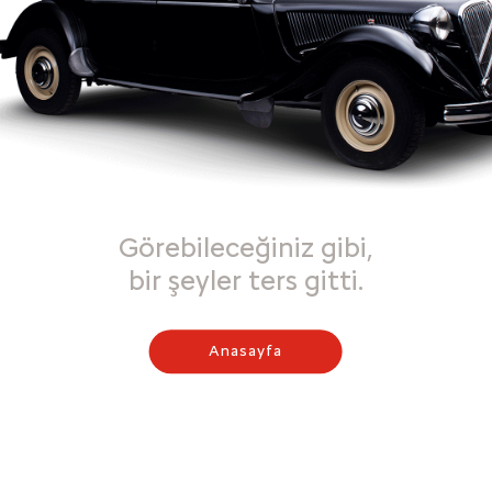
Görebileceğiniz gibi,
bir şeyler ters gitti.
Anasayfa