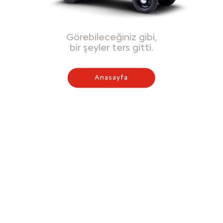
Görebileceğiniz gibi,
bir şeyler ters gitti.
Anasayfa