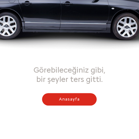
Görebileceğiniz gibi,
bir şeyler ters gitti.
Anasayfa