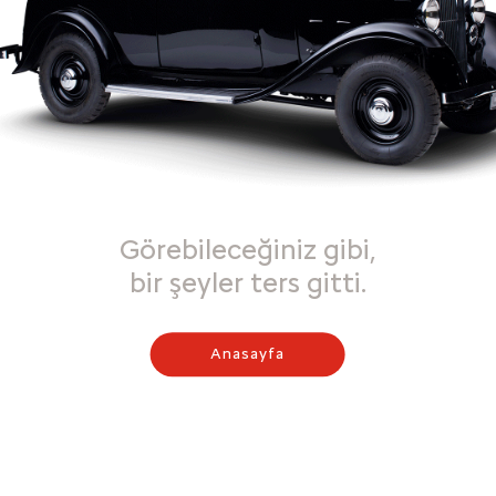
Görebileceğiniz gibi,
bir şeyler ters gitti.
Anasayfa