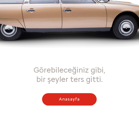
Görebileceğiniz gibi,
bir şeyler ters gitti.
Anasayfa