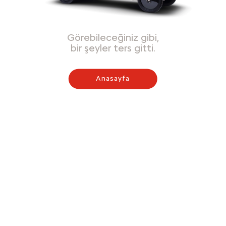
Görebileceğiniz gibi,
bir şeyler ters gitti.
Anasayfa