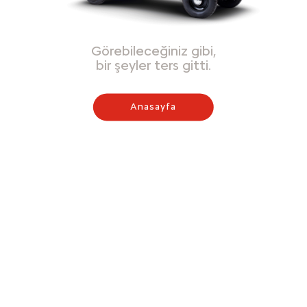
Görebileceğiniz gibi,
bir şeyler ters gitti.
Anasayfa