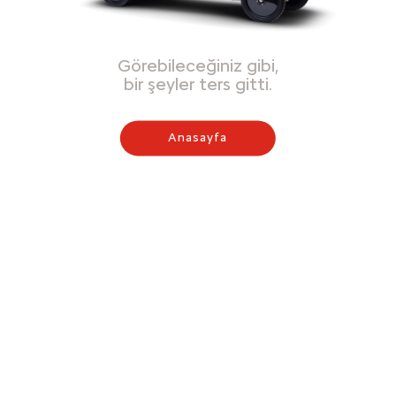
Görebileceğiniz gibi,
bir şeyler ters gitti.
Anasayfa