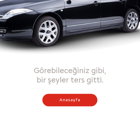
Görebileceğiniz gibi,
bir şeyler ters gitti.
Anasayfa