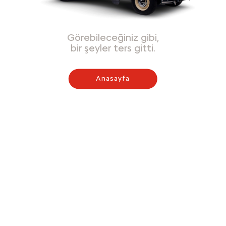
Görebileceğiniz gibi,
bir şeyler ters gitti.
Anasayfa