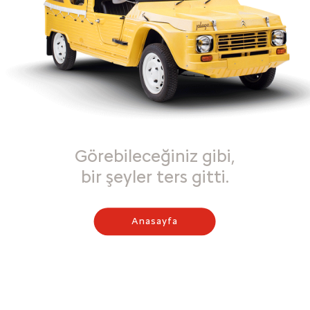
Görebileceğiniz gibi,
bir şeyler ters gitti.
Anasayfa