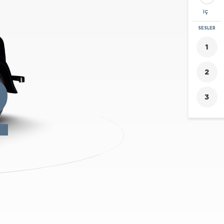
İÇ
YAKINLAŞTIR
SESLER
+
-
2