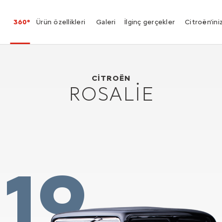
360°
Ürün özellikleri
Galeri
İlginç gerçekler
Citroën'ini
Citroën Rosalie
1932
CITROËN
ROSALIE
19