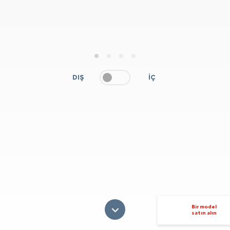
1
2
3
4
DIŞ
İÇ
Bir model
satın alın