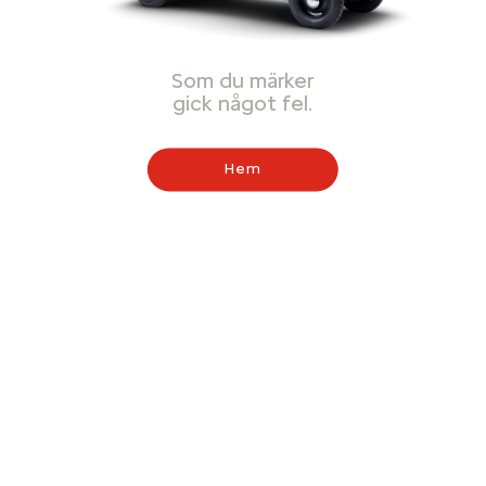
Som du märker
gick något fel.
Hem