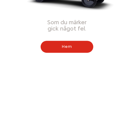
Som du märker
gick något fel.
Hem