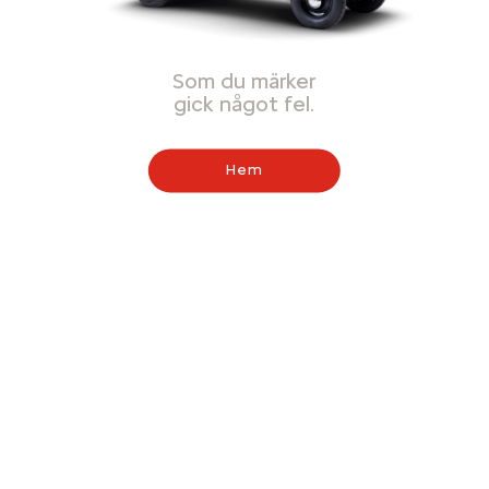
Som du märker
gick något fel.
Hem