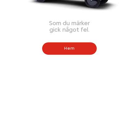
Som du märker
gick något fel.
Hem