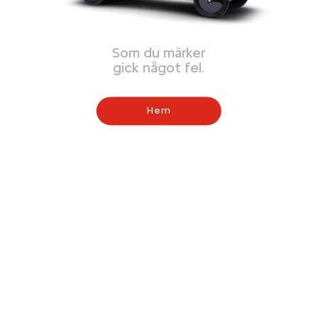
Som du märker
gick något fel.
Hem