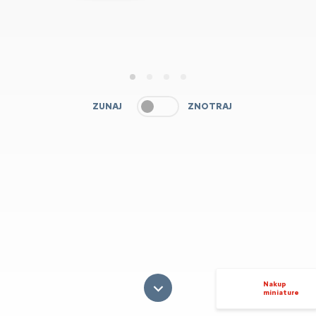
1
2
3
4
ZUNAJ
ZNOTRAJ
Nakup
miniature