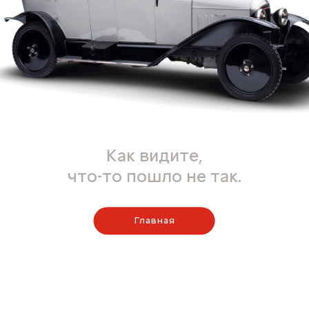
Как видите,
что-то пошло не так.
Главная