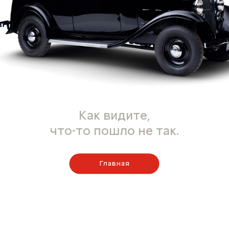
Как видите,
что-то пошло не так.
Главная