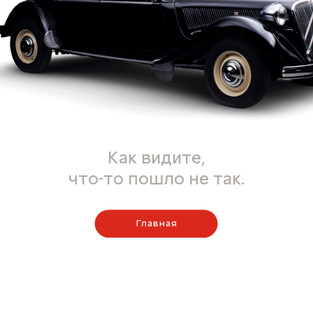
Как видите,
что-то пошло не так.
Главная