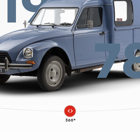
19
7
360°