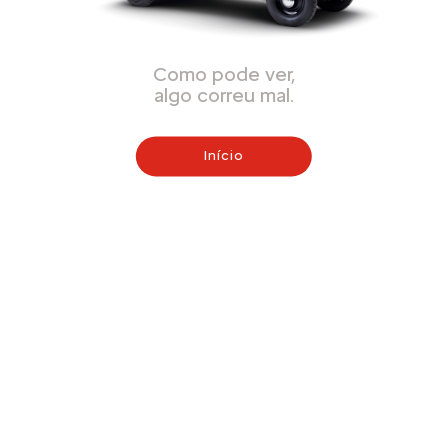
Como pode ver,
algo correu mal.
Início