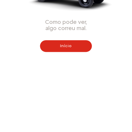
Como pode ver,
algo correu mal.
Início