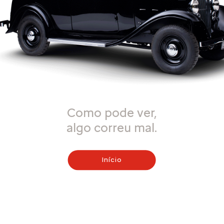
Como pode ver,
algo correu mal.
Início