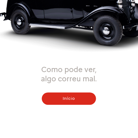
Como pode ver,
algo correu mal.
Início