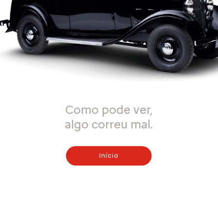
Como pode ver,
algo correu mal.
Início