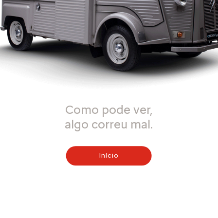
Como pode ver,
algo correu mal.
Início